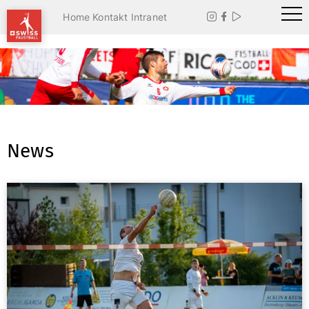
Home
Kontakt
Intranet



News