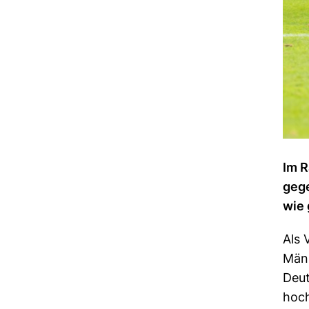
Im R
gege
wie 
Als 
Männ
Deut
hoch