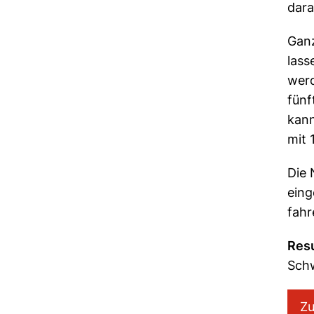
dara
Ganz
lass
werd
fünf
kann
mit 
Die 
eing
fahr
Resu
Schw
Zu