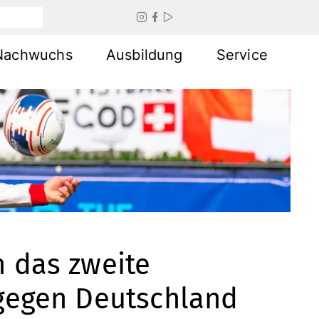



Nachwuchs
Ausbildung
Service
h das zweite
 gegen Deutschland