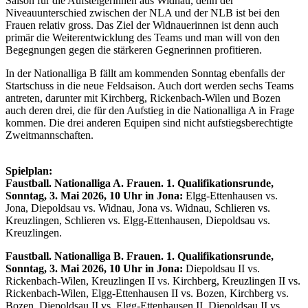
Saison für die Aufsteigerinnen aus Widnau, denn der
Niveauunterschied zwischen der NLA und der NLB ist bei den
Frauen relativ gross. Das Ziel der Widnauerinnen ist denn auch
primär die Weiterentwicklung des Teams und man will von den
Begegnungen gegen die stärkeren Gegnerinnen profitieren.
In der Nationalliga B fällt am kommenden Sonntag ebenfalls der
Startschuss in die neue Feldsaison. Auch dort werden sechs Teams
antreten, darunter mit Kirchberg, Rickenbach-Wilen und Bozen
auch deren drei, die für den Aufstieg in die Nationalliga A in Frage
kommen. Die drei anderen Equipen sind nicht aufstiegsberechtigte
Zweitmannschaften.
Spielplan:
Faustball.
Nationalliga A.
Frauen. 1. Qualifikationsrunde,
Sonntag, 3. Mai 2026, 10 Uhr in Jona:
Elgg-Ettenhausen vs.
Jona, Diepoldsau vs. Widnau, Jona vs. Widnau, Schlieren vs.
Kreuzlingen, Schlieren vs. Elgg-Ettenhausen, Diepoldsau vs.
Kreuzlingen.
Faustball. Nationalliga B. Frauen. 1. Qualifikationsrunde,
Sonntag, 3. Mai 2026, 10 Uhr in Jona:
Diepoldsau II vs.
Rickenbach-Wilen, Kreuzlingen II vs. Kirchberg, Kreuzlingen II vs.
Rickenbach-Wilen, Elgg-Ettenhausen II vs. Bozen, Kirchberg vs.
Bozen, Diepoldsau II vs. Elgg-Ettenhausen II, Diepoldsau II vs.