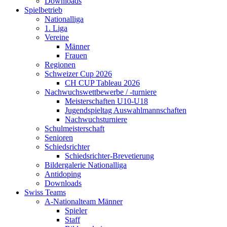
Downloads
Spielbetrieb
Nationalliga
1. Liga
Vereine
Männer
Frauen
Regionen
Schweizer Cup 2026
CH CUP Tableau 2026
Nachwuchswettbewerbe / -turniere
Meisterschaften U10-U18
Jugendspieltag Auswahlmannschaften
Nachwuchsturniere
Schulmeisterschaft
Senioren
Schiedsrichter
Schiedsrichter-Brevetierung
Bildergalerie Nationalliga
Antidoping
Downloads
Swiss Teams
A-Nationalteam Männer
Spieler
Staff