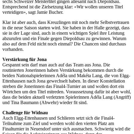
sechs Schweizer Meistertitel gingen allesamt nach Diepoldsau.
Entsprechend ist die Zielsetzung klar: «Wir wollen unseren Titel
verteidigen», sagt Jamie Bucher.
Klar ist aber auch, dass Kreuzlingen mit noch mehr Selbstvertrauen
in die neue Saison starten wird. Sie haben in der Halle gezeigt, dass
sie in der Lage sind, auch in einem wichtigen Spiel ihre Leistung
abzurufen und ein Finale gegen Diepoldsau zu gewinnen. Warum
also auf dem Feld nicht noch einmal? Die Chancen sind durchaus
vorhanden.
Verstärkung für Jona
Gespannt sein darf man auch auf das Team aus Jona. Die
routinierten Jonerinnen haben Verstärkung bekommen durch die
beiden Nationalspielerinnen Adéla und Makéta Lang, die von Elgg-
Ettenhausen nach Jona gewechselt haben. In dieser Konstellation
streben die Jonerinnen das Final4-Turnier an und wollen dort ein
Wörtchen um den Titel mitreden. Voraussetzung dafür ist aber wohl,
dass die beiden aktuell verletzten Spielerinnen Adéla Lang (Angriff)
und Tina Baumann (Abwehr) wieder fit sind.
Challenge für Widnau
Auch Elgg-Ettenhausen und Schlieren setzt sich die Final4-
Teilnahme zum Ziel und werden wohl den vierten Platz am
Finalturnier in Neuendorf unter sich ausmachen. Schwierig wird die