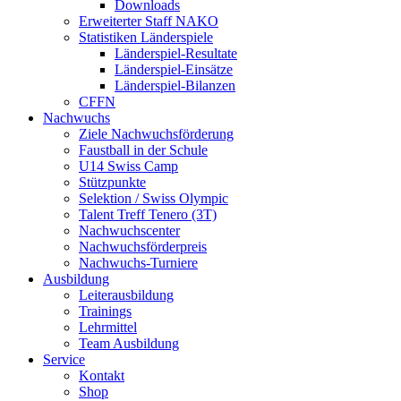
Downloads
Erweiterter Staff NAKO
Statistiken Länderspiele
Länderspiel-Resultate
Länderspiel-Einsätze
Länderspiel-Bilanzen
CFFN
Nachwuchs
Ziele Nachwuchsförderung
Faustball in der Schule
U14 Swiss Camp
Stützpunkte
Selektion / Swiss Olympic
Talent Treff Tenero (3T)
Nachwuchscenter
Nachwuchsförderpreis
Nachwuchs-Turniere
Ausbildung
Leiterausbildung
Trainings
Lehrmittel
Team Ausbildung
Service
Kontakt
Shop