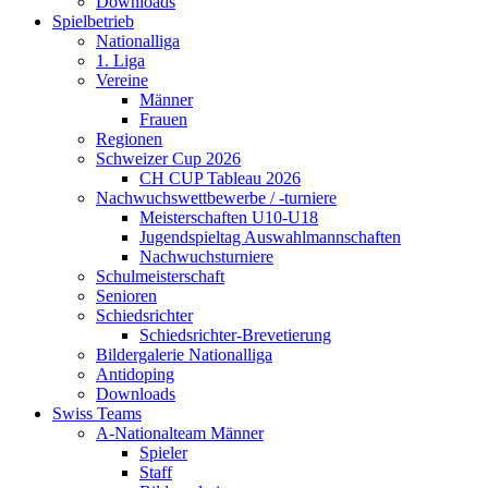
Downloads
Spielbetrieb
Nationalliga
1. Liga
Vereine
Männer
Frauen
Regionen
Schweizer Cup 2026
CH CUP Tableau 2026
Nachwuchswettbewerbe / -turniere
Meisterschaften U10-U18
Jugendspieltag Auswahlmannschaften
Nachwuchsturniere
Schulmeisterschaft
Senioren
Schiedsrichter
Schiedsrichter-Brevetierung
Bildergalerie Nationalliga
Antidoping
Downloads
Swiss Teams
A-Nationalteam Männer
Spieler
Staff