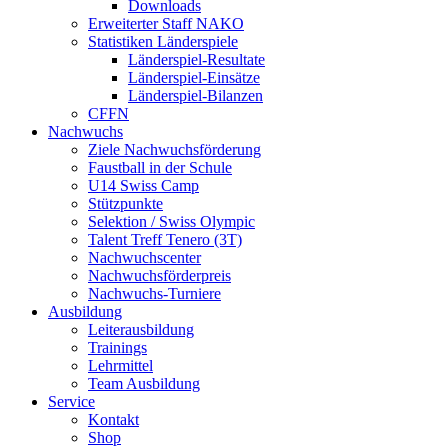
Downloads
Erweiterter Staff NAKO
Statistiken Länderspiele
Länderspiel-Resultate
Länderspiel-Einsätze
Länderspiel-Bilanzen
CFFN
Nachwuchs
Ziele Nachwuchsförderung
Faustball in der Schule
U14 Swiss Camp
Stützpunkte
Selektion / Swiss Olympic
Talent Treff Tenero (3T)
Nachwuchscenter
Nachwuchsförderpreis
Nachwuchs-Turniere
Ausbildung
Leiterausbildung
Trainings
Lehrmittel
Team Ausbildung
Service
Kontakt
Shop