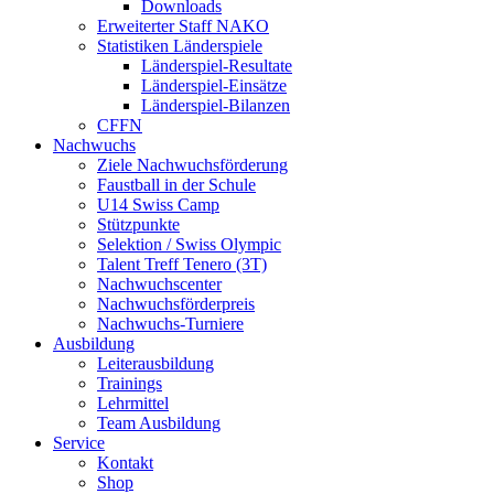
Downloads
Erweiterter Staff NAKO
Statistiken Länderspiele
Länderspiel-Resultate
Länderspiel-Einsätze
Länderspiel-Bilanzen
CFFN
Nachwuchs
Ziele Nachwuchsförderung
Faustball in der Schule
U14 Swiss Camp
Stützpunkte
Selektion / Swiss Olympic
Talent Treff Tenero (3T)
Nachwuchscenter
Nachwuchsförderpreis
Nachwuchs-Turniere
Ausbildung
Leiterausbildung
Trainings
Lehrmittel
Team Ausbildung
Service
Kontakt
Shop