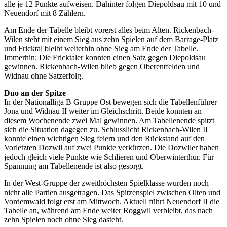
alle je 12 Punkte aufweisen. Dahinter folgen Diepoldsau mit 10 und
Neuendorf mit 8 Zählern.
Am Ende der Tabelle bleibt vorerst alles beim Alten. Rickenbach-
Wilen steht mit einem Sieg aus zehn Spielen auf dem Barrage-Platz
und Fricktal bleibt weiterhin ohne Sieg am Ende der Tabelle.
Immerhin: Die Fricktaler konnten einen Satz gegen Diepoldsau
gewinnen. Rickenbach-Wilen blieb gegen Oberentfelden und
Widnau ohne Satzerfolg.
Duo an der Spitze
In der Nationalliga B Gruppe Ost bewegen sich die Tabellenführer
Jona und Widnau II weiter im Gleichschritt. Beide konnten an
diesem Wochenende zwei Mal gewinnen. Am Tabellenende spitzt
sich die Situation dagegen zu. Schlusslicht Rickenbach-Wilen II
konnte einen wichtigen Sieg feiern und den Rückstand auf den
Vorletzten Dozwil auf zwei Punkte verkürzen. Die Dozwiler haben
jedoch gleich viele Punkte wie Schlieren und Oberwinterthur. Für
Spannung am Tabellenende ist also gesorgt.
In der West-Gruppe der zweithöchsten Spielklasse wurden noch
nicht alle Partien ausgetragen. Das Spitzenspiel zwischen Olten und
Vordemwald folgt erst am Mittwoch. Aktuell führt Neuendorf II die
Tabelle an, während am Ende weiter Roggwil verbleibt, das nach
zehn Spielen noch ohne Sieg dasteht.