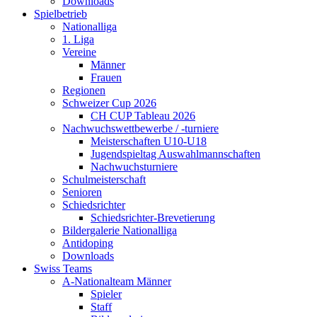
Downloads
Spielbetrieb
Nationalliga
1. Liga
Vereine
Männer
Frauen
Regionen
Schweizer Cup 2026
CH CUP Tableau 2026
Nachwuchswettbewerbe / -turniere
Meisterschaften U10-U18
Jugendspieltag Auswahlmannschaften
Nachwuchsturniere
Schulmeisterschaft
Senioren
Schiedsrichter
Schiedsrichter-Brevetierung
Bildergalerie Nationalliga
Antidoping
Downloads
Swiss Teams
A-Nationalteam Männer
Spieler
Staff