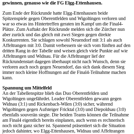
gewinnen, genauso wie die FG Elgg-Ettenhausen.
Zum Ende der Rückrunde hatte Elgg-Ettenhausen beide
Spitzenspiele gegen Oberentfelden und Wigoltingen verloren und
war so etwas ins Hintertreffen geraten im Kampf um die Final4-
Plätze. Zum Auftakt der Rückrunde melden sich die Zürcher nun
aber zurück und das gleich mit zwei Siegen gegen direkte
Konkurrenten. Sie schlagen sowohl Neuendorf mit 3:1 als auch
Affeltrangen mit 3:0. Damit verbessern sie sich vom fünften auf den
dritten Rang in der Tabelle und weisen gleich viele Punkte auf wie
Affeltrangen und Widnau. Für die Affeltranger lief der
Rückrundenstart dagegen überhaupt nicht nach Wunsch, denn sie
verloren auch noch gegen Neuendorf, das sich dank diesem Sieg
immer noch kleine Hoffnungen auf die Final4-Teilnahme machen
kann.
Spannung um Mittelfeld
An der Tabellenspitze blieb das Duo Oberentfelden und
Wigoltingen ungefährdet. Leader Oberentfelden gewann gegen
Widnau (3:1) und Rickenbach-Wilen (3:0) sicher, während
Wigoltingen gegen Aufsteiger Fricktal (3:0) und Diepoldsau (3:0)
ebenfalls souverän siegte. Die beiden Teams können die Teilnahme
am Final4 eigentlich bereits einplanen, auch wenn es rechnerisch
noch nicht ganz sicher ist. Spannend präsentiert sich die Situation
jedoch dahinter, wo Elgg-Ettenhausen, Widnau und Affeltrangen