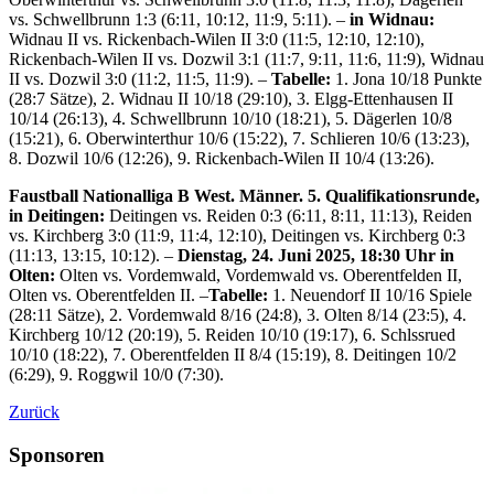
vs. Schwellbrunn 1:3 (6:11, 10:12, 11:9, 5:11). –
in Widnau:
Widnau II vs. Rickenbach-Wilen II 3:0 (11:5, 12:10, 12:10),
Rickenbach-Wilen II vs. Dozwil 3:1 (11:7, 9:11, 11:6, 11:9), Widnau
II vs. Dozwil 3:0 (11:2, 11:5, 11:9). –
Tabelle:
1. Jona 10/18 Punkte
(28:7 Sätze), 2. Widnau II 10/18 (29:10), 3. Elgg-Ettenhausen II
10/14 (26:13), 4. Schwellbrunn 10/10 (18:21), 5. Dägerlen 10/8
(15:21), 6. Oberwinterthur 10/6 (15:22), 7. Schlieren 10/6 (13:23),
8. Dozwil 10/6 (12:26), 9. Rickenbach-Wilen II 10/4 (13:26).
Faustball Nationalliga B West. Männer. 5. Qualifikationsrunde,
in Deitingen:
Deitingen vs. Reiden 0:3 (6:11, 8:11, 11:13), Reiden
vs. Kirchberg 3:0 (11:9, 11:4, 12:10), Deitingen vs. Kirchberg 0:3
(11:13, 13:15, 10:12). –
Dienstag, 24. Juni 2025, 18:30 Uhr in
Olten:
Olten vs. Vordemwald, Vordemwald vs. Oberentfelden II,
Olten vs. Oberentfelden II. –
Tabelle:
1. Neuendorf II 10/16 Spiele
(28:11 Sätze), 2. Vordemwald 8/16 (24:8), 3. Olten 8/14 (23:5), 4.
Kirchberg 10/12 (20:19), 5. Reiden 10/10 (19:17), 6. Schlssrued
10/10 (18:22), 7. Oberentfelden II 8/4 (15:19), 8. Deitingen 10/2
(6:29), 9. Roggwil 10/0 (7:30).
Zurück
Sponsoren