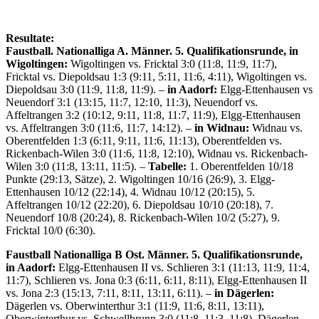
Resultate:
Faustball.
Nationalliga A. Männer. 5. Qualifikationsrunde, in
Wigoltingen:
Wigoltingen vs. Fricktal 3:0 (11:8, 11:9, 11:7),
Fricktal vs. Diepoldsau 1:3 (9:11, 5:11, 11:6, 4:11), Wigoltingen vs.
Diepoldsau 3:0 (11:9, 11:8, 11:9). –
in Aadorf:
Elgg-Ettenhausen vs
Neuendorf 3:1 (13:15, 11:7, 12:10, 11:3), Neuendorf vs.
Affeltrangen 3:2 (10:12, 9:11, 11:8, 11:7, 11:9), Elgg-Ettenhausen
vs. Affeltrangen 3:0 (11:6, 11:7, 14:12). –
in Widnau:
Widnau vs.
Oberentfelden 1:3 (6:11, 9:11, 11:6, 11:13), Oberentfelden vs.
Rickenbach-Wilen 3:0 (11:6, 11:8, 12:10), Widnau vs. Rickenbach-
Wilen 3:0 (11:8, 13:11, 11:5). –
Tabelle:
1. Oberentfelden 10/18
Punkte (29:13, Sätze), 2. Wigoltingen 10/16 (26:9), 3. Elgg-
Ettenhausen 10/12 (22:14), 4. Widnau 10/12 (20:15), 5.
Affeltrangen 10/12 (22:20), 6. Diepoldsau 10/10 (20:18), 7.
Neuendorf 10/8 (20:24), 8. Rickenbach-Wilen 10/2 (5:27), 9.
Fricktal 10/0 (6:30).
Faustball Nationalliga B Ost. Männer. 5. Qualifikationsrunde,
in Aadorf:
Elgg-Ettenhausen II vs. Schlieren 3:1 (11:13, 11:9, 11:4,
11:7), Schlieren vs. Jona 0:3 (6:11, 6:11, 8:11), Elgg-Ettenhausen II
vs. Jona 2:3 (15:13, 7:11, 8:11, 13:11, 6:11). –
in Dägerlen:
Dägerlen vs. Oberwinterthur 3:1 (11:9, 11:6, 8:11, 13:11),
Oberwinterthur vs. Schwellbrunn 3:0 (11:8, 11:3, 11:8), Dägerlen