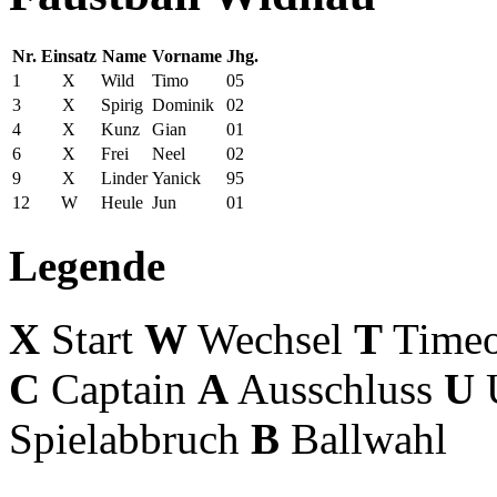
Nr.
Einsatz
Name
Vorname
Jhg.
1
X
Wild
Timo
05
3
X
Spirig
Dominik
02
4
X
Kunz
Gian
01
6
X
Frei
Neel
02
9
X
Linder
Yanick
95
12
W
Heule
Jun
01
Legende
X
Start
W
Wechsel
T
Timeo
C
Captain
A
Ausschluss
U
U
Spielabbruch
B
Ballwahl