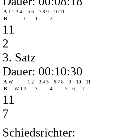
Dauer: 00:08:18
A
1
2
3
4
5
6
7
8
9
10
11
B
T
1
2
11
2
3. Satz
Dauer: 00:10:30
A
W
1
2
3
4
5
6
7
8
9
10
11
B
W
1
2
3
4
5
6
7
11
7
Schiedsrichter: