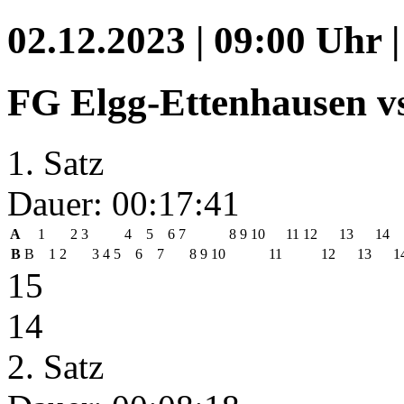
02.12.2023 | 09:00 Uhr 
FG Elgg-Ettenhausen v
1. Satz
Dauer: 00:17:41
A
1
2
3
4
5
6
7
8
9
10
11
12
13
14
B
B
1
2
3
4
5
6
7
8
9
10
11
12
13
1
15
14
2. Satz