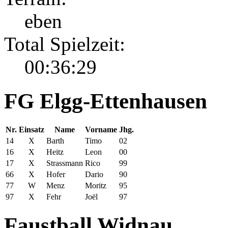
eben
Total Spielzeit:
00:36:29
FG Elgg-Ettenhausen
Nr.
Einsatz
Name
Vorname
Jhg.
14
X
Barth
Timo
02
16
X
Heitz
Leon
00
17
X
Strassmann
Rico
99
66
X
Hofer
Dario
90
77
W
Menz
Moritz
95
97
X
Fehr
Joël
97
Faustball Widnau