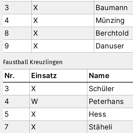
3
X
Baumann
4
X
Münzing
8
X
Berchtold
9
X
Danuser
Faustball Kreuzlingen
Nr.
Einsatz
Name
3
X
Schüler
4
W
Peterhans
5
X
Hess
7
X
Stäheli