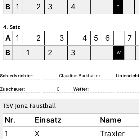
B
1
2
3
4
T
4. Satz
A
1
2
3
4
5
6
7
B
1
2
3
W
Schiedsrichter:
Claudine Burkhalter
Linienricht
Zuschauer:
0
Wetter:
TSV Jona Faustball
Nr.
Einsatz
Name
1
X
Traxler