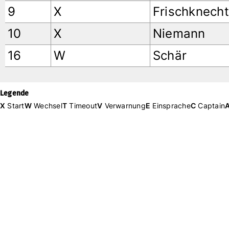
9
X
Frischknecht
10
X
Niemann
16
W
Schär
Legende
X
Start
W
Wechsel
T
Timeout
V
Verwarnung
E
Einsprache
C
Captain