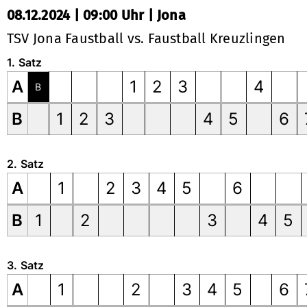
08.12.2024 | 09:00 Uhr | Jona
TSV Jona Faustball vs. Faustball Kreuzlingen
1. Satz
A
1
2
3
4
B
B
1
2
3
4
5
6
2. Satz
A
1
2
3
4
5
6
B
1
2
3
4
5
3. Satz
A
1
2
3
4
5
6