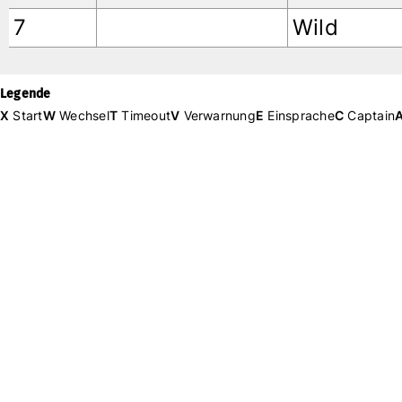
7
Wild
Legende
X
Start
W
Wechsel
T
Timeout
V
Verwarnung
E
Einsprache
C
Captain