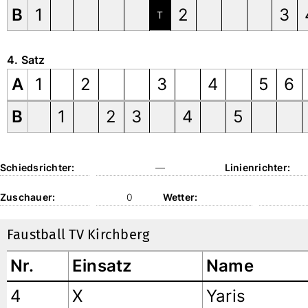
B
1
2
3
T
4. Satz
A
1
2
3
4
5
6
B
1
2
3
4
5
Schiedsrichter:
—
Linienrichter:
Zuschauer:
0
Wetter:
Faustball TV Kirchberg
Nr.
Einsatz
Name
4
X
Yaris