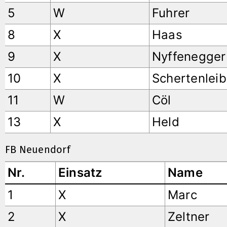
5
W
Fuhrer
8
X
Haas
9
X
Nyffenegger
10
X
Schertenleib
11
W
Cöl
13
X
Held
FB Neuendorf
Nr.
Einsatz
Name
1
X
Marc
2
X
Zeltner