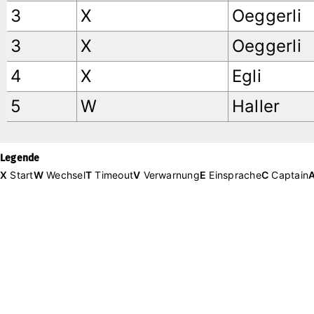
3
X
Oeggerli
3
X
Oeggerli
4
X
Egli
5
W
Haller
Legende
X
Start
W
Wechsel
T
Timeout
V
Verwarnung
E
Einsprache
C
Captain