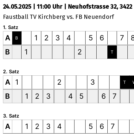
24.05.2025 | 11:00 Uhr | Neuhofstrasse 32, 3422
Faustball TV Kirchberg vs. FB Neuendorf
1. Satz
A
1
2
3
4
5
6
7
B
B
1
2
T
2. Satz
A
1
2
3
T
B
1
2
3
4
5
6
7
3. Satz
A
1
2
3
4
5
6
7