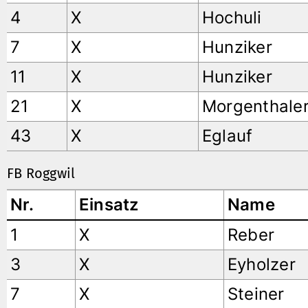
4
X
Hochuli
7
X
Hunziker
11
X
Hunziker
21
X
Morgenthale
43
X
Eglauf
FB Roggwil
Nr.
Einsatz
Name
1
X
Reber
3
X
Eyholzer
7
X
Steiner