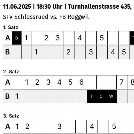
11.06.2025 | 18:30 Uhr | Turnhallenstrasse 435
STV Schlossrued vs. FB Roggwil
1. Satz
A
1
2
3
4
5
B
B
1
2
3
4
5
2. Satz
A
1
2
3
4
5
6
7
B
1
T
C
W
3. Satz
A
1
2
3
4
5