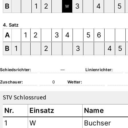
B
1
2
3
4
5
W
4. Satz
A
1
2
3
4
5
6
B
1
2
3
4
5
Schiedsrichter:
—
Linienrichter:
Zuschauer:
0
Wetter:
STV Schlossrued
Nr.
Einsatz
Name
1
W
Buchser