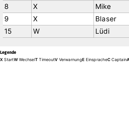
8
X
Mike
9
X
Blaser
15
W
Lüdi
Legende
X
Start
W
Wechsel
T
Timeout
V
Verwarnung
E
Einsprache
C
Captain