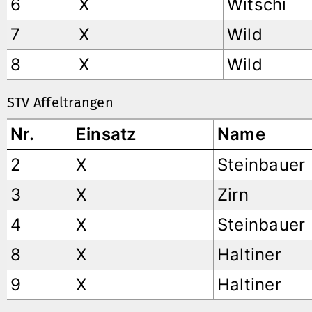
6
X
Witschi
7
X
Wild
8
X
Wild
STV Affeltrangen
Nr.
Einsatz
Name
2
X
Steinbauer
3
X
Zirn
4
X
Steinbauer
8
X
Haltiner
9
X
Haltiner