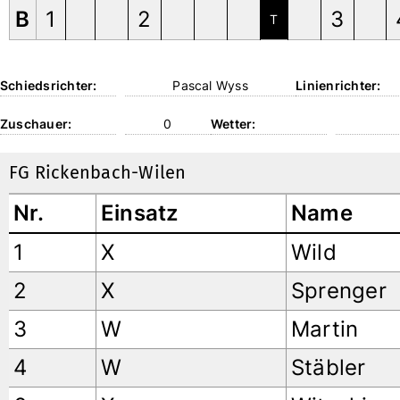
B
1
2
3
T
Schiedsrichter:
Pascal Wyss
Linienrichter:
Zuschauer:
0
Wetter:
FG Rickenbach-Wilen
Nr.
Einsatz
Name
1
X
Wild
2
X
Sprenger
3
W
Martin
4
W
Stäbler