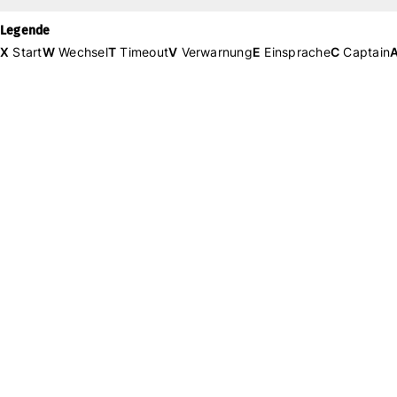
Legende
X
Start
W
Wechsel
T
Timeout
V
Verwarnung
E
Einsprache
C
Captain