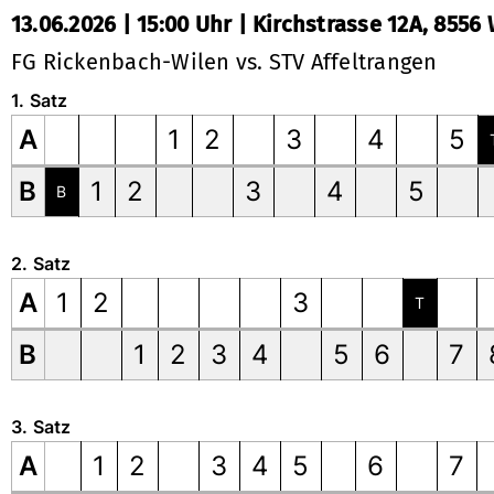
13.06.2026 | 15:00 Uhr | Kirchstrasse 12A, 8556
FG Rickenbach-Wilen vs. STV Affeltrangen
1. Satz
A
1
2
3
4
5
B
1
2
3
4
5
B
2. Satz
A
1
2
3
T
B
1
2
3
4
5
6
7
3. Satz
A
1
2
3
4
5
6
7