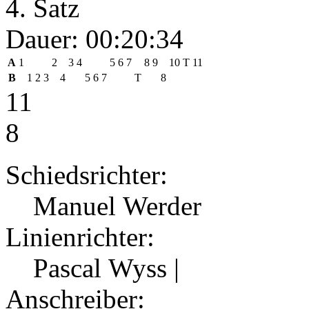
4. Satz
Dauer: 00:20:34
A
1
2
3
4
5
6
7
8
9
10
T
11
B
1
2
3
4
5
6
7
T
8
11
8
Schiedsrichter:
Manuel Werder
Linienrichter:
Pascal Wyss |
Anschreiber: