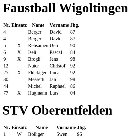
Faustball Wigoltingen
Nr.
Einsatz
Name
Vorname
Jhg.
4
Berger
David
87
4
Berger
David
87
5
X
Rebsamen
Ueli
90
6
X
Iseli
Pascal
84
9
X
Brogli
Jens
98
12
Nater
Christof
92
25
X
Flückiger
Luca
92
30
Messerli
Jan
98
44
Michel
Raphael
86
77
X
Hagmann
Lars
04
STV Oberentfelden
Nr.
Einsatz
Name
Vorname
Jhg.
1
W
Bolliger
Swen
96