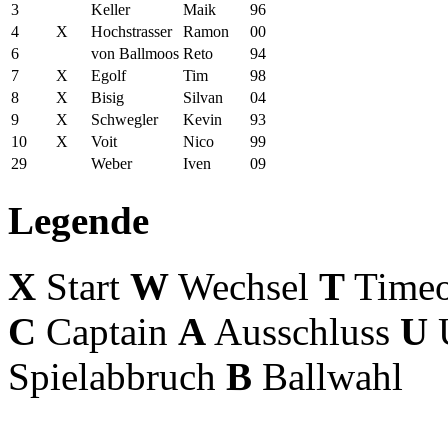
3
Keller
Maik
96
4
X
Hochstrasser
Ramon
00
6
von Ballmoos
Reto
94
7
X
Egolf
Tim
98
8
X
Bisig
Silvan
04
9
X
Schwegler
Kevin
93
10
X
Voit
Nico
99
29
Weber
Iven
09
Legende
X
Start
W
Wechsel
T
Timeo
C
Captain
A
Ausschluss
U
U
Spielabbruch
B
Ballwahl