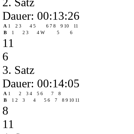
2. Satz
Dauer: 00:13:26
A
1
2
3
4
5
6
7
8
9
10
11
B
1
2
3
4
W
5
6
11
6
3. Satz
Dauer: 00:14:05
A
1
2
3
4
5
6
7
8
B
1
2
3
4
5
6
7
8
9
10
11
8
11