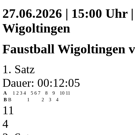
27.06.2026 | 15:00 Uhr 
Wigoltingen
Faustball Wigoltingen 
1. Satz
Dauer: 00:12:05
A
1
2
3
4
5
6
7
8
9
10
11
B
B
1
2
3
4
11
4