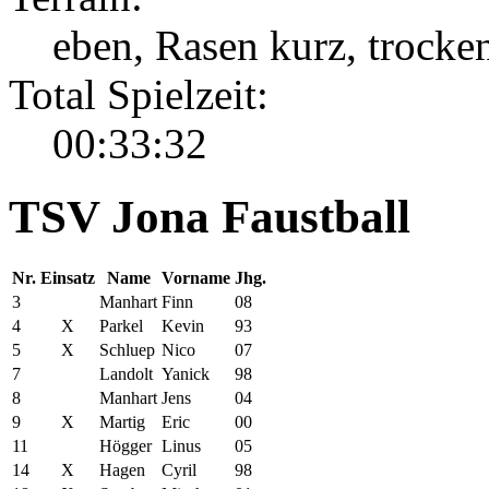
eben, Rasen kurz, trocke
Total Spielzeit:
00:33:32
TSV Jona Faustball
Nr.
Einsatz
Name
Vorname
Jhg.
3
Manhart
Finn
08
4
X
Parkel
Kevin
93
5
X
Schluep
Nico
07
7
Landolt
Yanick
98
8
Manhart
Jens
04
9
X
Martig
Eric
00
11
Högger
Linus
05
14
X
Hagen
Cyril
98