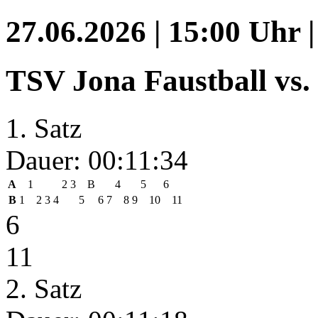
27.06.2026 | 15:00 Uhr
TSV Jona Faustball vs.
1. Satz
Dauer: 00:11:34
A
1
2
3
B
4
5
6
B
1
2
3
4
5
6
7
8
9
10
11
6
11
2. Satz