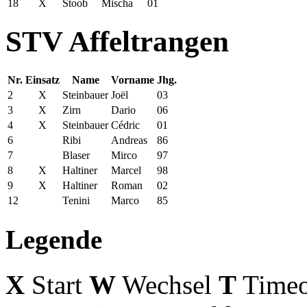
18
X
Stoob
Mischa
01
STV Affeltrangen
Nr.
Einsatz
Name
Vorname
Jhg.
2
X
Steinbauer
Joël
03
3
X
Zirn
Dario
06
4
X
Steinbauer
Cédric
01
6
Ribi
Andreas
86
7
Blaser
Mirco
97
8
X
Haltiner
Marcel
98
9
X
Haltiner
Roman
02
12
Tenini
Marco
85
Legende
X
Start
W
Wechsel
T
Timeo