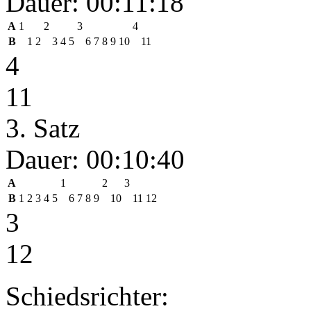
Dauer: 00:11:18
A
1
2
3
4
B
1
2
3
4
5
6
7
8
9
10
11
4
11
3. Satz
Dauer: 00:10:40
A
1
2
3
B
1
2
3
4
5
6
7
8
9
10
11
12
3
12
Schiedsrichter: