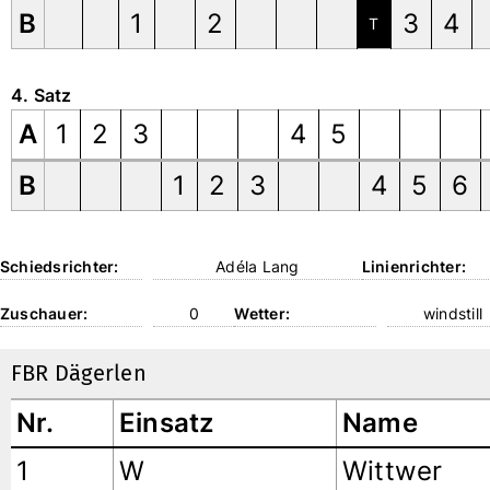
B
1
2
3
4
T
4. Satz
A
1
2
3
4
5
B
1
2
3
4
5
6
Schiedsrichter:
Adéla Lang
Linienrichter:
Zuschauer:
0
Wetter:
windstill
FBR Dägerlen
Nr.
Einsatz
Name
1
W
Wittwer