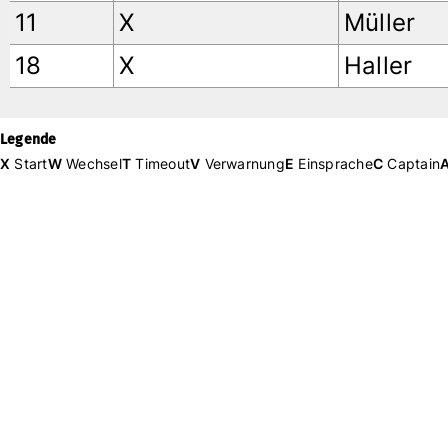
11
X
Müller
18
X
Haller
Legende
X
Start
W
Wechsel
T
Timeout
V
Verwarnung
E
Einsprache
C
Captain