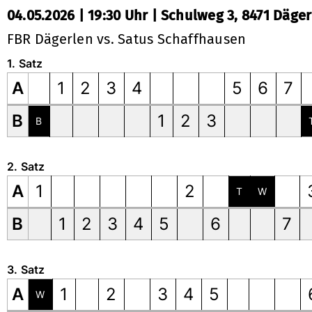
04.05.2026 | 19:30 Uhr | Schulweg 3, 8471 Däge
FBR Dägerlen vs. Satus Schaffhausen
1. Satz
A
1
2
3
4
5
6
7
B
1
2
3
B
2. Satz
A
1
2
T
W
B
1
2
3
4
5
6
7
3. Satz
A
1
2
3
4
5
W