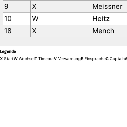
9
X
Meissner
10
W
Heitz
18
X
Mench
Legende
X
Start
W
Wechsel
T
Timeout
V
Verwarnung
E
Einsprache
C
Captain