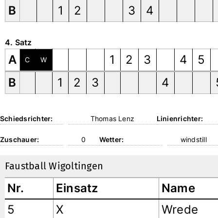
B
1
2
3
4
4. Satz
A
1
2
3
4
5
C
W
B
1
2
3
4
Schiedsrichter:
Thomas Lenz
Linienrichter:
Zuschauer:
0
Wetter:
windstill
Faustball Wigoltingen
Nr.
Einsatz
Name
5
X
Wrede