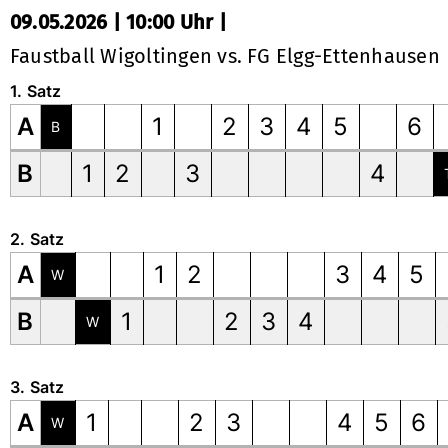
09.05.2026 | 10:00 Uhr |
Faustball Wigoltingen vs. FG Elgg-Ettenhausen
1. Satz
A
1
2
3
4
5
6
B
B
1
2
3
4
2. Satz
A
1
2
3
4
5
W
B
1
2
3
4
W
3. Satz
A
1
2
3
4
5
6
W