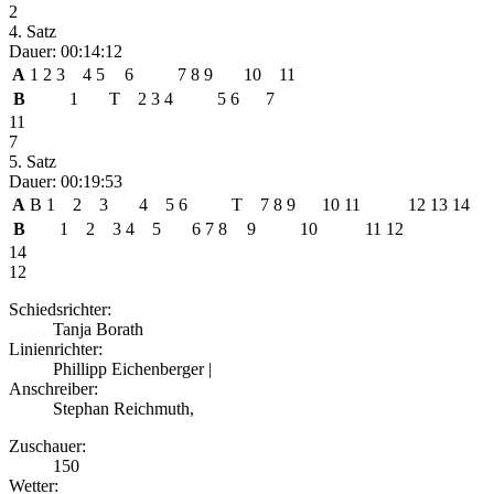
2
4. Satz
Dauer: 00:14:12
A
1
2
3
4
5
6
7
8
9
10
11
B
1
T
2
3
4
5
6
7
11
7
5. Satz
Dauer: 00:19:53
A
B
1
2
3
4
5
6
T
7
8
9
10
11
12
13
14
B
1
2
3
4
5
6
7
8
9
10
11
12
14
12
Schiedsrichter:
Tanja Borath
Linienrichter:
Phillipp Eichenberger |
Anschreiber:
Stephan Reichmuth,
Zuschauer:
150
Wetter: