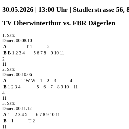
30.05.2026 | 13:00 Uhr | Stadlerstrasse 56
TV Oberwinterthur vs. FBR Dägerlen
1. Satz
Dauer: 00:08:10
A
T
1
2
B
B
1
2
3
4
5
6
7
8
9
10
11
2
11
2. Satz
Dauer: 00:10:06
A
T
W
W
1
2
3
4
B
1
2
3
4
5
6
7
8
9
10
11
4
11
3. Satz
Dauer: 00:11:12
A
1
2
3
4
5
6
7
8
9
10
11
B
1
T
2
11