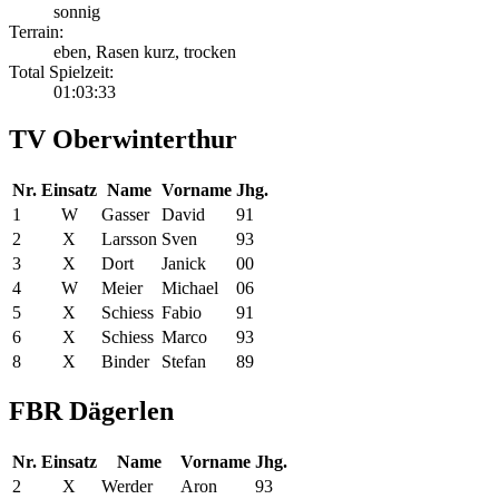
sonnig
Terrain:
eben, Rasen kurz, trocken
Total Spielzeit:
01:03:33
TV Oberwinterthur
Nr.
Einsatz
Name
Vorname
Jhg.
1
W
Gasser
David
91
2
X
Larsson
Sven
93
3
X
Dort
Janick
00
4
W
Meier
Michael
06
5
X
Schiess
Fabio
91
6
X
Schiess
Marco
93
8
X
Binder
Stefan
89
FBR Dägerlen
Nr.
Einsatz
Name
Vorname
Jhg.
2
X
Werder
Aron
93