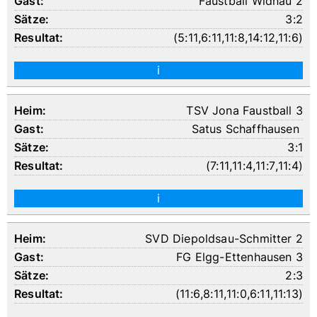
Faustball Widnau 2
3:2
(
5:11
,
6:11
,
11:8
,
14:12
,
11:6
)
i
TSV Jona Faustball 3
Satus Schaffhausen
3:1
(
7:11
,
11:4
,
11:7
,
11:4
)
i
SVD Diepoldsau-Schmitter 2
FG Elgg-Ettenhausen 3
2:3
(
11:6
,
8:11
,
11:0
,
6:11
,
11:13
)