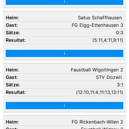
i
Satus Schaffhausen
FG Elgg-Ettenhausen 3
0:3
(
5:11
,
4:11
,
9:11
)
i
Faustball Wigoltingen 2
STV Dozwil
3:1
(
12:10
,
11:4
,
11:13
,
13:11
)
i
FG Rickenbach-Wilen 2