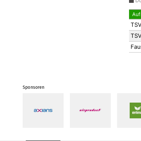
Du
Auf
TSV
TSV
Fau
Sponsoren