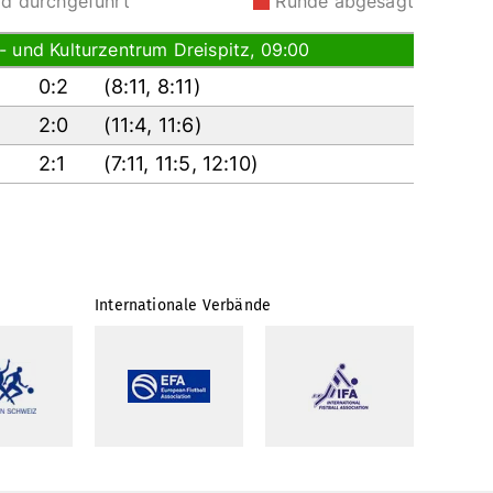
rd durchgeführt
Runde abgesagt
- und Kulturzentrum Dreispitz, 09:00
0:2
(
8:11
,
8:11
)
2:0
(
11:4
,
11:6
)
2:1
(
7:11
,
11:5
,
12:10
)
Internationale Verbände