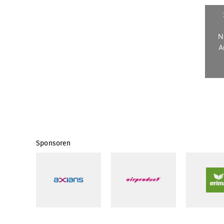
N
A
Sponsoren