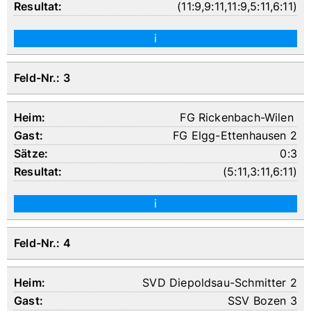
(
11:9
,
9:11
,
11:9
,
5:11
,
6:11
)
i
Feld-Nr.: 3
FG Rickenbach-Wilen
FG Elgg-Ettenhausen 2
0:3
(
5:11
,
3:11
,
6:11
)
i
Feld-Nr.: 4
SVD Diepoldsau-Schmitter 2
SSV Bozen 3