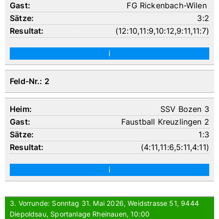
FG Rickenbach-Wilen
3:2
(
12:10
,
11:9
,
10:12
,
9:11
,
11:7
)
i
Feld-Nr.: 2
SSV Bozen 3
Faustball Kreuzlingen 2
1:3
(
4:11
,
11:6
,
5:11
,
4:11
)
i
3. Vorrunde: Sonntag 31. Mai 2026, Weidstrasse 51, 9444
Diepoldsau, Sportanlage Rheinauen, 10:00