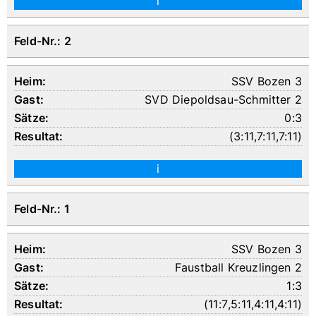
i
Feld-Nr.: 2
SSV Bozen 3
SVD Diepoldsau-Schmitter 2
0:3
(
3:11
,
7:11
,
7:11
)
i
Feld-Nr.: 1
SSV Bozen 3
Faustball Kreuzlingen 2
1:3
(
11:7
,
5:11
,
4:11
,
4:11
)