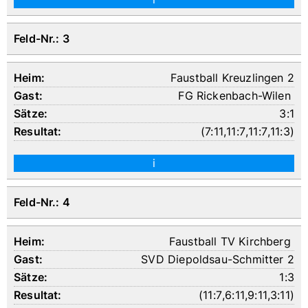
Feld-Nr.: 3
Faustball Kreuzlingen 2
FG Rickenbach-Wilen
3:1
(
7:11
,
11:7
,
11:7
,
11:3
)
i
Feld-Nr.: 4
Faustball TV Kirchberg
SVD Diepoldsau-Schmitter 2
1:3
(
11:7
,
6:11
,
9:11
,
3:11
)