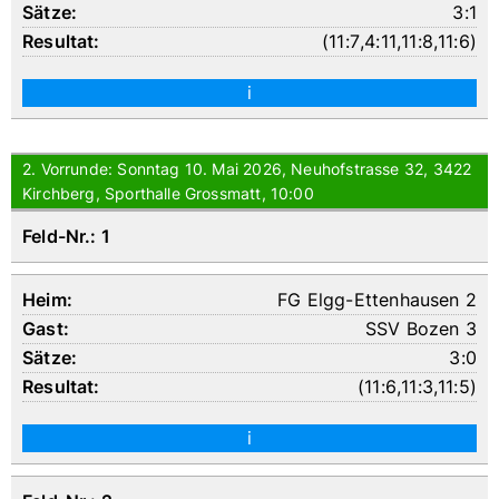
3:1
(
11:7
,
4:11
,
11:8
,
11:6
)
i
2. Vorrunde: Sonntag 10. Mai 2026, Neuhofstrasse 32, 3422
Kirchberg, Sporthalle Grossmatt, 10:00
Feld-Nr.: 1
FG Elgg-Ettenhausen 2
SSV Bozen 3
3:0
(
11:6
,
11:3
,
11:5
)
i