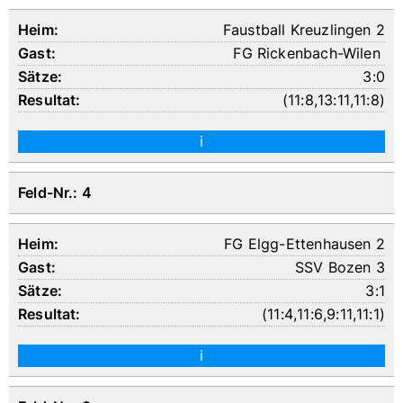
Faustball Kreuzlingen 2
FG Rickenbach-Wilen
3:0
(
11:8
,
13:11
,
11:8
)
i
Feld-Nr.: 4
FG Elgg-Ettenhausen 2
SSV Bozen 3
3:1
(
11:4
,
11:6
,
9:11
,
11:1
)
i