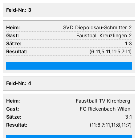
Feld-Nr.: 3
SVD Diepoldsau-Schmitter 2
Faustball Kreuzlingen 2
1:3
(
6:11
,
5:11
,
11:5
,
7:11
)
i
Feld-Nr.: 4
Faustball TV Kirchberg
FG Rickenbach-Wilen
3:1
(
11:6
,
7:11
,
11:8
,
11:7
)