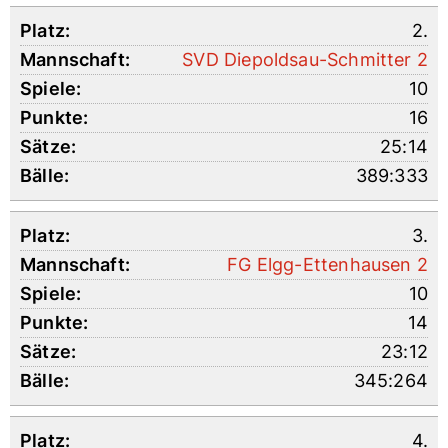
2.
SVD Diepoldsau-Schmitter 2
10
16
25:14
389:333
3.
FG Elgg-Ettenhausen 2
10
14
23:12
345:264
4.