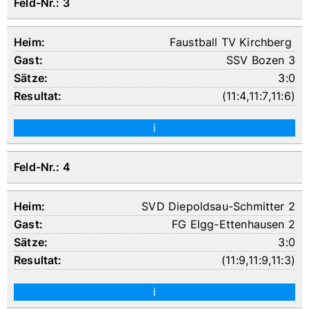
Feld-Nr.: 3
Faustball TV Kirchberg
SSV Bozen 3
3:0
(
11:4
,
11:7
,
11:6
)
i
Feld-Nr.: 4
SVD Diepoldsau-Schmitter 2
FG Elgg-Ettenhausen 2
3:0
(
11:9
,
11:9
,
11:3
)
i