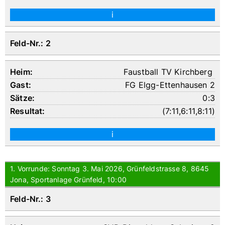
i
Feld-Nr.: 2
Faustball TV Kirchberg
FG Elgg-Ettenhausen 2
0:3
(
7:11
,
6:11
,
8:11
)
i
1. Vorrunde: Sonntag 3. Mai 2026, Grünfeldstrasse 8, 8645
Jona, Sportanlage Grünfeld, 10:00
Feld-Nr.: 3