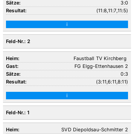
3:0
(
11:8
,
11:7
,
11:5
)
i
Feld-Nr.: 2
Faustball TV Kirchberg
FG Elgg-Ettenhausen 2
0:3
(
3:11
,
6:11
,
8:11
)
i
Feld-Nr.: 1
SVD Diepoldsau-Schmitter 2