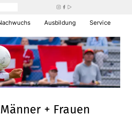



Nachwuchs
Ausbildung
Service
a Männer + Frauen