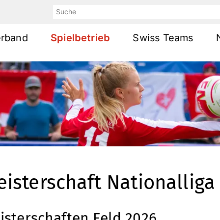
Suche
rband
Spielbetrieb
Swiss Teams
isterschaft Nationallig
isterschaften Feld 2026