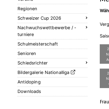
Regionen
Wähl
Schweizer Cup 2026
Verg
Nachwuchswettbewerbe / -
turniere
Sais
Schulmeisterschaft
2
Senioren
N
A
Schiedsrichter
Bildergalerie Nationalliga
2
N
Antidoping
Downloads
Frau