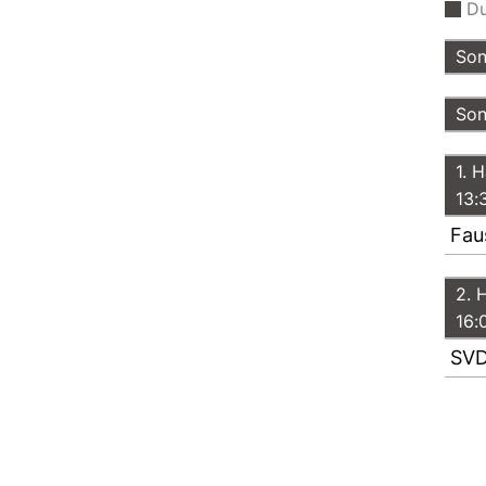
Du
Son
Son
1. 
13:
Fau
2. 
16:
SVD