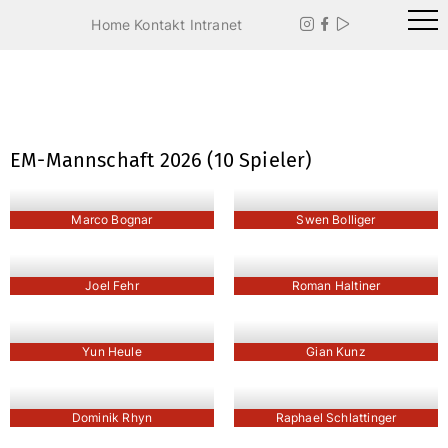
Home
Kontakt
Intranet



EM-Mannschaft 2026 (10 Spieler)
Marco Bognar
Swen Bolliger
Joel Fehr
Roman Haltiner
Yun Heule
Gian Kunz
Dominik Rhyn
Raphael Schlattinger