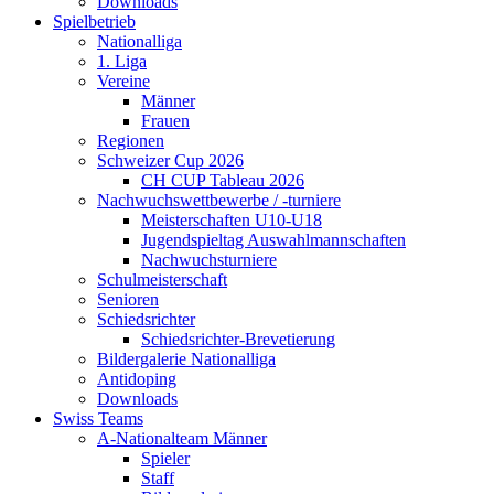
Downloads
Spielbetrieb
Nationalliga
1. Liga
Vereine
Männer
Frauen
Regionen
Schweizer Cup 2026
CH CUP Tableau 2026
Nachwuchswettbewerbe / -turniere
Meisterschaften U10-U18
Jugendspieltag Auswahlmannschaften
Nachwuchsturniere
Schulmeisterschaft
Senioren
Schiedsrichter
Schiedsrichter-Brevetierung
Bildergalerie Nationalliga
Antidoping
Downloads
Swiss Teams
A-Nationalteam Männer
Spieler
Staff