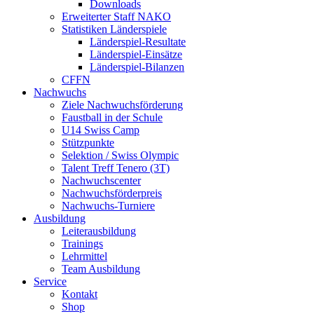
Downloads
Erweiterter Staff NAKO
Statistiken Länderspiele
Länderspiel-Resultate
Länderspiel-Einsätze
Länderspiel-Bilanzen
CFFN
Nachwuchs
Ziele Nachwuchsförderung
Faustball in der Schule
U14 Swiss Camp
Stützpunkte
Selektion / Swiss Olympic
Talent Treff Tenero (3T)
Nachwuchscenter
Nachwuchsförderpreis
Nachwuchs-Turniere
Ausbildung
Leiterausbildung
Trainings
Lehrmittel
Team Ausbildung
Service
Kontakt
Shop