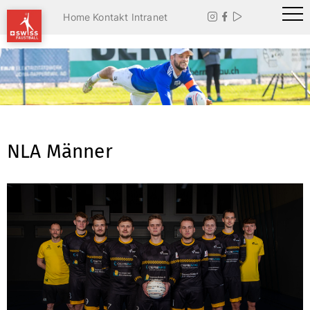
Home
Kontakt
Intranet



NLA Männer