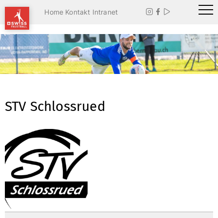
Home
Kontakt
Intranet



STV Schlossrued