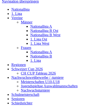
Navigation überspringen
Nationalliga
1. Liga
Vereine
Männer
Nationalliga A
Nationalliga B Ost
Nationalliga B West
1. Liga Ost
1. Liga West
Frauen
Nationalliga A
Nationalliga B
1. Liga
Regionen
Schweizer Cup 2026
CH CUP Tableau 2026
Nachwuchswettbewerbe / -turniere
Meisterschaften U10-U18
Jugendspieltag Auswahlmannschaften
Nachwuchsturniere
Schulmeisterschaft
Senioren
Schiedsrichter