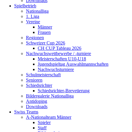
Downloads
Spielbetrieb
Nationalliga
1. Liga
Vereine
Männer
Frauen
Regionen
Schweizer Cup 2026
CH CUP Tableau 2026
Nachwuchswettbewerbe / -turniere
Meisterschaften U10-U18
Jugendspieltag Auswahlmannschaften
Nachwuchsturniere
Schulmeisterschaft
Senioren
Schiedsrichter
Schiedsrichter-Brevetierung
Bildergalerie Nationalliga
Antidoping
Downloads
Swiss Teams
A-Nationalteam Männer
Spieler
Staff