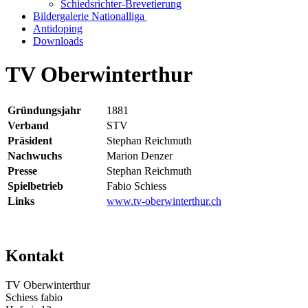
Schiedsrichter-Brevetierung
Bildergalerie Nationalliga
Antidoping
Downloads
TV Oberwinterthur
Gründungsjahr
1881
Verband
STV
Präsident
Stephan Reichmuth
Nachwuchs
Marion Denzer
Presse
Stephan Reichmuth
Spielbetrieb
Fabio Schiess
Links
www.tv-oberwinterthur.ch
Kontakt
TV Oberwinterthur
Schiess fabio