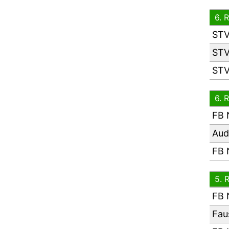
6. 
STV
STV
STV
6. 
FB 
Aud
FB 
5. 
FB 
Fau