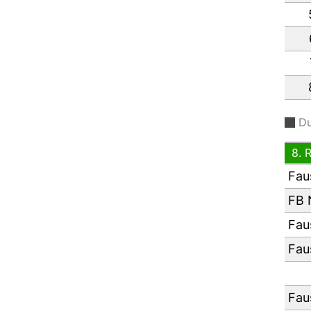
Du
8. 
Fau
FB 
Fau
Fau
Fau