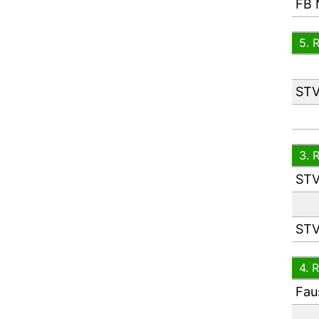
FB 
5. 
STV
3. 
STV
STV
4. 
Fau