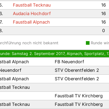
5.
Faustball Tecknau
16
6.
Audacia Hochdorf
16
7.
Faustball Alpnach
16
8.
0
rchführung noch nicht bekannt
Runde wi
Runde: Samstag 2. September 2017, Alpnach, Sportplatz, 1
stball Alpnach
FB Neuendorf
Neuendorf
STV Oberentfelden 2
stball Alpnach
STV Oberentfelden 2
stball Tecknau
Faustball TV Kirchberg
stball Tecknau
Faustball TV Kirchberg