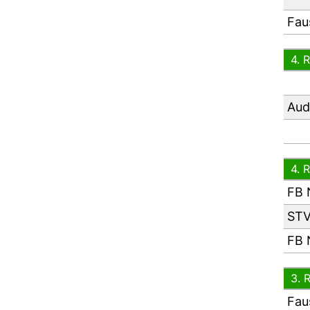
Fau
4. 
Aud
4. 
FB 
STV
FB 
3. 
Fau