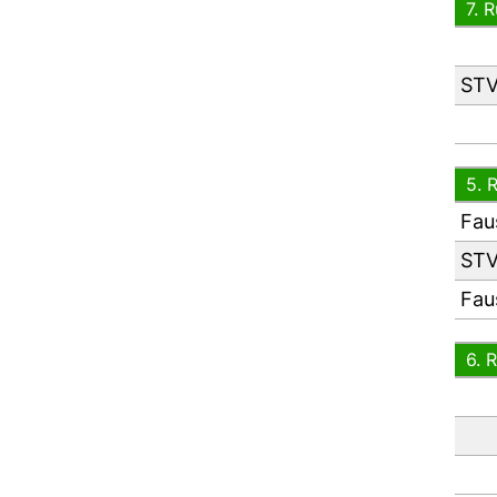
7. 
STV
5. 
Fau
STV
Fau
6. 