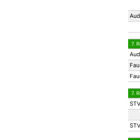
Aud
7. 
Aud
Fau
Fau
7. 
STV
STV