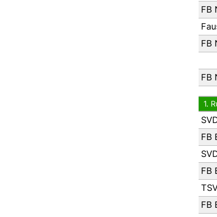
FB 
Fau
FB 
FB 
1. 
SVD
FB 
SVD
FB 
TSV
FB 