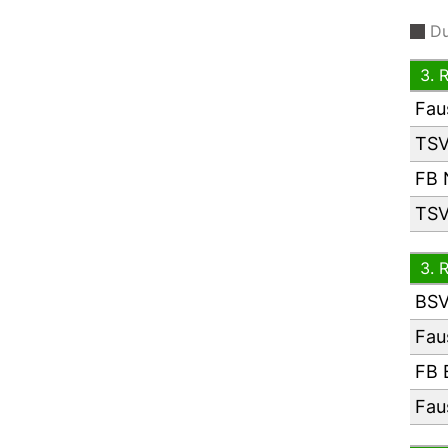
Du
3. 
Fau
TSV
FB 
TSV
3. 
BSV
Fau
FB 
Fau