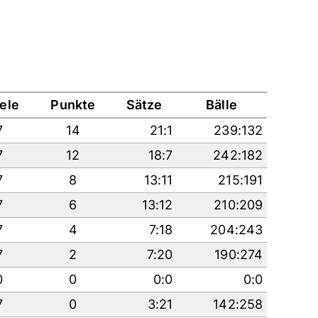
ele
Punkte
Sätze
Bälle
7
14
21:1
239:132
7
12
18:7
242:182
7
8
13:11
215:191
7
6
13:12
210:209
7
4
7:18
204:243
7
2
7:20
190:274
0
0
0:0
0:0
7
0
3:21
142:258