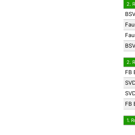
2. 
BSV
Fau
Fau
BSV
2. 
FB 
SVD
SVD
FB 
1. 