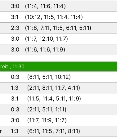
3:0
(
11:4
,
11:6
,
11:4
)
3:1
(
10:12
,
11:5
,
11:4
,
11:4
)
2:3
(
11:8
,
7:11
,
11:5
,
6:11
,
5:11
)
3:0
(
11:7
,
12:10
,
11:7
)
3:0
(
11:6
,
11:6
,
11:9
)
iti, 11:30
0:3
(
8:11
,
5:11
,
10:12
)
1:3
(
2:11
,
8:11
,
11:7
,
4:11
)
3:1
(
11:5
,
11:4
,
5:11
,
11:9
)
0:3
(
2:11
,
5:11
,
1:11
)
3:0
(
11:7
,
11:9
,
11:7
)
er
1:3
(
6:11
,
11:5
,
7:11
,
8:11
)