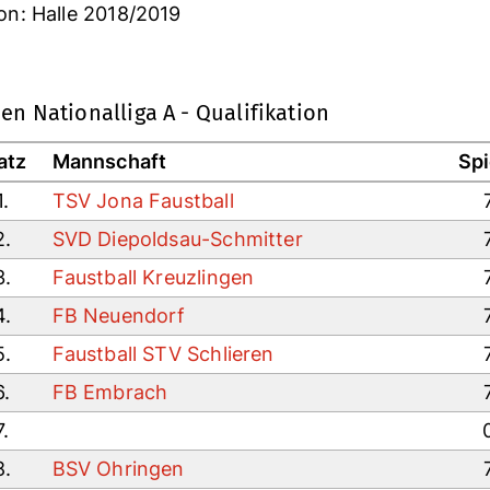
on: Halle 2018/2019
en Nationalliga A - Qualifikation
atz
Mannschaft
Spi
1.
TSV Jona Faustball
2.
SVD Diepoldsau-Schmitter
3.
Faustball Kreuzlingen
4.
FB Neuendorf
5.
Faustball STV Schlieren
6.
FB Embrach
7.
8.
BSV Ohringen