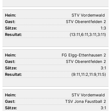
STV Vordemwald
STV Oberentfelden 2
1:3
(
13:11
,
6:11
,
3:11
,
3:11
)
FG Elgg-Ettenhausen 2
STV Oberentfelden 2
3:1
(
9:11
,
11:2
,
11:9
,
11:5
)
STV Vordemwald
TSV Jona Faustball 2
3:1