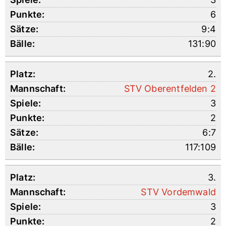
6
9:4
131:90
2.
STV Oberentfelden 2
3
2
6:7
117:109
3.
STV Vordemwald
3
2