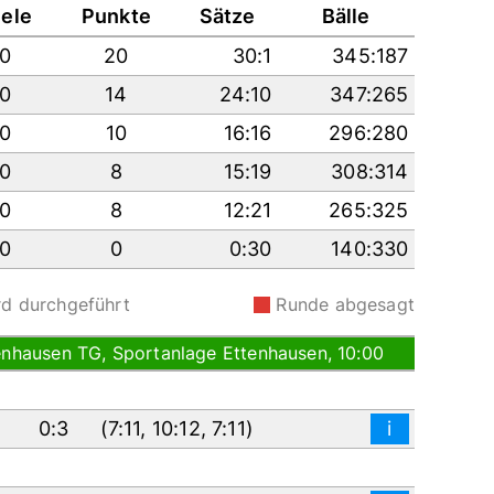
iele
Punkte
Sätze
Bälle
10
20
30:1
345:187
10
14
24:10
347:265
10
10
16:16
296:280
10
8
15:19
308:314
10
8
12:21
265:325
10
0
0:30
140:330
rd durchgeführt
Runde abgesagt
tenhausen TG, Sportanlage Ettenhausen, 10:00
0:3
(
7:11
,
10:12
,
7:11
)
i