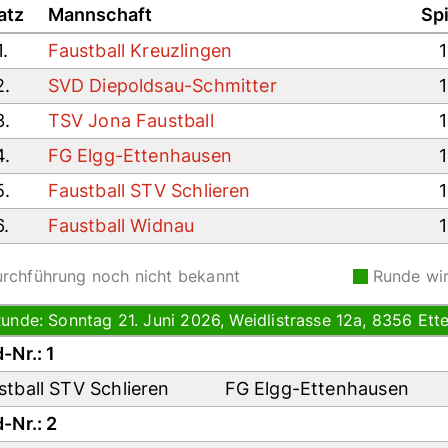
atz
Mannschaft
Sp
1.
Faustball Kreuzlingen
2.
SVD Diepoldsau-Schmitter
3.
TSV Jona Faustball
4.
FG Elgg-Ettenhausen
5.
Faustball STV Schlieren
6.
Faustball Widnau
rchführung noch nicht bekannt
Runde wi
Runde: Sonntag 21. Juni 2026, Weidlistrasse 12a, 8356 Et
-Nr.: 1
stball STV Schlieren
FG Elgg-Ettenhausen
-Nr.: 2