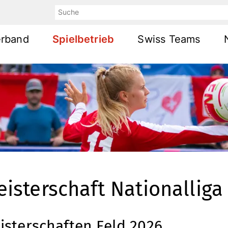
Suche
rband
Spielbetrieb
Swiss Teams
isterschaft Nationallig
isterschaften Feld 2026