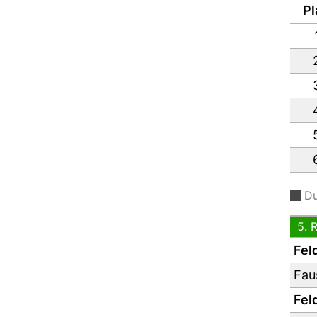
Pl
Du
5. 
Feld
Fau
Feld