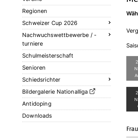
Regionen
Wähl
Schweizer Cup 2026
Verg
Nachwuchswettbewerbe / -
turniere
Sais
Schulmeisterschaft
2
Senioren
N
A
Schiedsrichter
Bildergalerie Nationalliga
2
N
Antidoping
Downloads
Frau