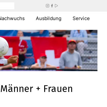



Nachwuchs
Ausbildung
Service
a Männer + Frauen